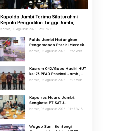
Kapolda Jambi Terima Silaturahmi
Kepala Pengadilan Tinggi Jambi,
Perkuat Sinergi Antar Lembaga
Kamis, 06 Agustus 2026 - 23:11 WIB
Penegak Hukum
Polda Jambi Matangkan
Pengamanan Presisi Merdeka
Run 2026 Melalui Tactical
Kamis, 06 Agustus 2026 - 17:32 WIB
Floor Game
Kasrem 042/Gapu Hadiri HUT
ke-23 PPAD Provinsi Jambi,
Perkuat Sinergi Dukung
Kamis, 06 Agustus 2026 - 17:27 WIB
Program Pemerintah
Kapolres Muaro Jambi:
Sengketa PT SATU
Diselesaikan Lewat Dialog,
Kamis, 06 Agustus 2026 - 14:45 WIB
Operasional PKS Tetap
Berjalan
Wagub Sani: Bentengi