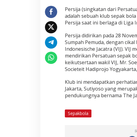
i
Persija (singkatan dari Persatu
j
adalah sebuah klub sepak bola 
a
J
Persija saat ini berlaga di Liga 
a
k
Persija didirikan pada 28 Nove
a
Sumpah Pemuda, dengan cikal 
r
Indonesische Jacatra (VIJ). VIJ
t
a
mendirikan Persatuan sepak bo
keikutsertaan wakil VIJ, Mr. S
Societeit Hadiprojo Yogyakarta,
Klub ini mendapatkan perhatia
Jakarta, Sutiyoso yang merupa
pendukungnya bernama The Ja
Sepakbola
I