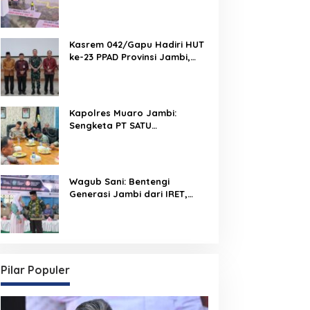
Run 2026 Melalui Tactical
Floor Game
Kasrem 042/Gapu Hadiri HUT
ke-23 PPAD Provinsi Jambi,
Perkuat Sinergi Dukung
Program Pemerintah
Kapolres Muaro Jambi:
Sengketa PT SATU
Diselesaikan Lewat Dialog,
Operasional PKS Tetap
Berjalan
Wagub Sani: Bentengi
Generasi Jambi dari IRET,
TCC, dan Perundungan
Dimulai dari Sekolah
Pilar Populer