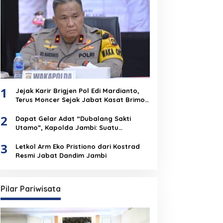
1
Jejak Karir Brigjen Pol Edi Mardianto,
Terus Moncer Sejak Jabat Kasat Brimob
Polda Jambi
2
Dapat Gelar Adat “Dubalang Sakti
Utamo”, Kapolda Jambi: Suatu
Penghormatan Dari Anak Negeri Untuk
3
Institusi Polri
Letkol Arm Eko Pristiono dari Kostrad
Resmi Jabat Dandim Jambi
Pilar Pariwisata