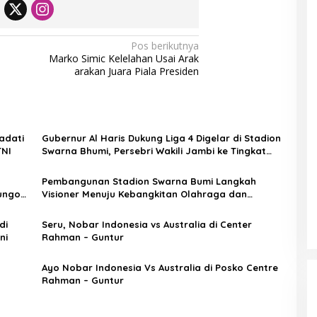
Pos berikutnya
Marko Simic Kelelahan Usai Arak
arakan Juara Piala Presiden
adati
Gubernur Al Haris Dukung Liga 4 Digelar di Stadion
TNI
Swarna Bhumi, Persebri Wakili Jambi ke Tingkat
Nasional
Pembangunan Stadion Swarna Bumi Langkah
Bungo
Visioner Menuju Kebangkitan Olahraga dan
Generasi Sehat di Jambi
di
Seru, Nobar Indonesia vs Australia di Center
ni
Rahman – Guntur
Ayo Nobar Indonesia Vs Australia di Posko Centre
Rahman – Guntur