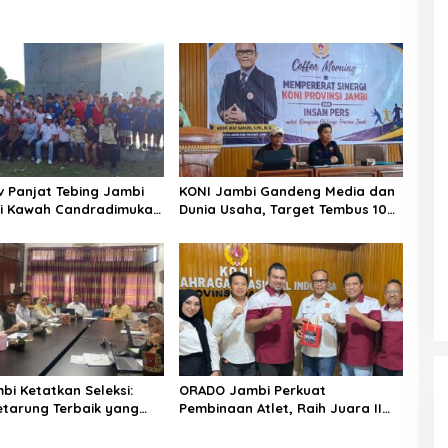
v Panjat Tebing Jambi
KONI Jambi Gandeng Media dan
i Kawah Candradimuka
Dunia Usaha, Target Tembus 10
 Juara Nasional
Besar PON
bi Ketatkan Seleksi:
ORADO Jambi Perkuat
tarung Terbaik yang
Pembinaan Atlet, Raih Juara II
ke PON Khusus Beladiri
Kejurnas dan Jalin Sinergi
dengan KONI