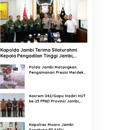
Kapolda Jambi Terima Silaturahmi
Kepala Pengadilan Tinggi Jambi,
Perkuat Sinergi Antar Lembaga
Penegak Hukum
Polda Jambi Matangkan
Pengamanan Presisi Merdeka
Run 2026 Melalui Tactical
Floor Game
Kasrem 042/Gapu Hadiri HUT
ke-23 PPAD Provinsi Jambi,
Perkuat Sinergi Dukung
Program Pemerintah
Kapolres Muaro Jambi:
Sengketa PT SATU