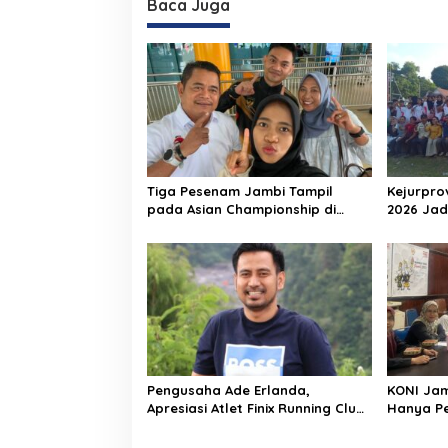
Baca Juga
Tiga Pesenam Jambi Tampil
Kejurpro
pada Asian Championship di
2026 Jad
Filipina
Lahirnya
Pengusaha Ade Erlanda,
KONI Jam
Apresiasi Atlet Finix Running Club
Hanya Pe
yang Lolos PPOP Jakarta
Terbang 
Manado