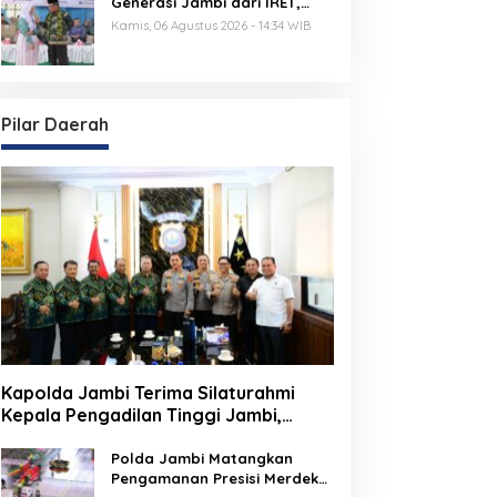
Generasi Jambi dari IRET,
TCC, dan Perundungan
Kamis, 06 Agustus 2026 - 14:34 WIB
Dimulai dari Sekolah
Pilar Daerah
Kapolda Jambi Terima Silaturahmi
Kepala Pengadilan Tinggi Jambi,
Perkuat Sinergi Antar Lembaga
Penegak Hukum
Polda Jambi Matangkan
Pengamanan Presisi Merdeka